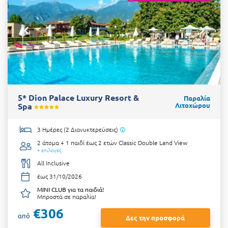
5* Dion Palace Luxury Resort &
Παραλία
Spa
Λιτοχώρου
3 Ημέρες (2 Διανυκτερεύσεις)
2 άτομα + 1 παιδί έως 2 ετών
Classic Double Land View
+ επιλογές
All Inclusive
έως 31/10/2026
MINI CLUB για τα παιδιά!
Μπροστά σε παραλία!
€306
από
Δες την προσφορά