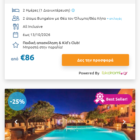
2 Ημέρες (1 Διανυκτέρευση)
2 άτομα
Bungalow με Θέα τον Όλυμπο/Θέα Κήπο
+ επιλογές
All Inclusive
έως 13/10/2026
Παιδική απασχόληση & Kid's Club!
Μπροστά στην παραλία!
€86
από
Δες την προσφορά
Powered By
-25%