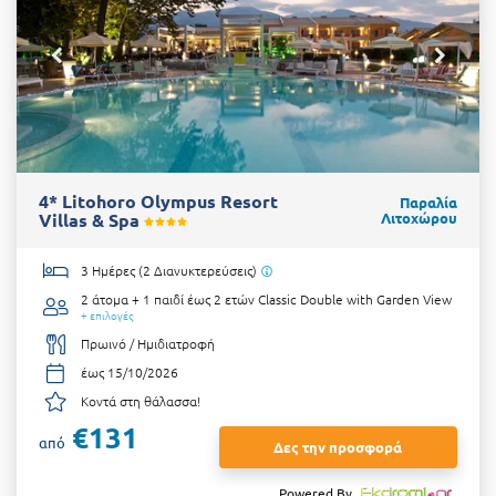
4* Litohoro Olympus Resort
Παραλία
Villas & Spa
Λιτοχώρου
3 Ημέρες (2 Διανυκτερεύσεις)
2 άτομα + 1 παιδί έως 2 ετών
Classic Double with Garden View
+ επιλογές
Πρωινό / Ημιδιατροφή
έως 15/10/2026
Κοντά στη θάλασσα!
€131
από
Δες την προσφορά
Powered By