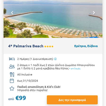
4* Palmariva Beach
Ερέτρια, Εύβοια
2 Ημέρες (1 Διανυκτέρευση)
2 άτομα + 1 παιδί έως 2 ετών
Δίκλινο Δωμάτιο Μπανγκαλόου
με 1 διπλό ή 2 μονά κρεβάτια θέα Κήπος
+ επιλογές
All Inclusive
έως 31/10/2026
Παιδική απασχόληση & Kid's Club!
Μπροστά στην παραλία!
€99
από
Δες την προσφορά