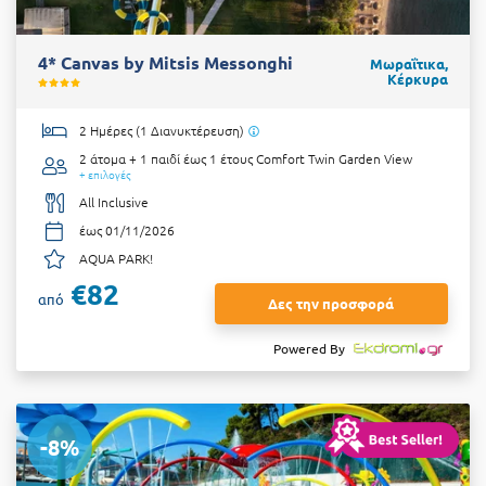
4* Canvas by Mitsis Messonghi
Μωραΐτικα,
Κέρκυρα
2 Ημέρες (1 Διανυκτέρευση)
2 άτομα + 1 παιδί έως 1 έτους
Comfort Twin Garden View
+ επιλογές
All Inclusive
έως 01/11/2026
AQUA PARK!
€82
από
Δες την προσφορά
Powered By
-8%