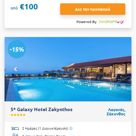
€100
από
Δες την προσφορά
Powered By
-15%
5* Galaxy Hotel Zakynthos
Λαγανάς,
Ζάκυνθος
2 Ημέρες (1 Διανυκτέρευση)
2 άτομα
Cozy Promo Room