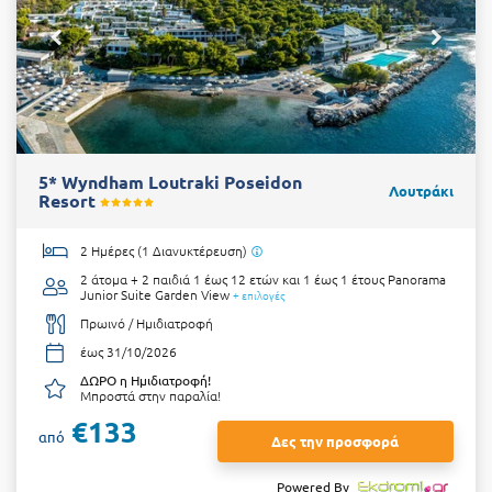
5* Wyndham Loutraki Poseidon
Λουτράκι
Resort
2 Ημέρες (1 Διανυκτέρευση)
2 άτομα + 2 παιδιά 1 έως 12 ετών και 1 έως 1 έτους
Panorama
Junior Suite Garden View
+ επιλογές
Πρωινό / Ημιδιατροφή
έως 31/10/2026
ΔΩΡΟ η Ημιδιατροφή!
Μπροστά στην παραλία!
€133
από
Δες την προσφορά
Powered By