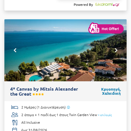
Powered By
4* Canvas by Mitsis Alexander
Κρυοπηγή,
the Great
Χαλκιδική
2 Ημέρες (1 Διανυκτέρευση)
2 άτομα + 1 παιδί έως 1 έτους
Twin Garden View
+ επιλογές
All Inclusive
έως 31/08/2026