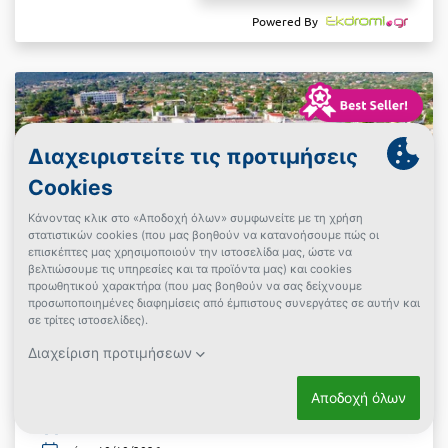
Powered By
Calamos Beach Family Club
Κάλαμος
Hotel
2 Ημέρες (1 Διανυκτέρευση)
2 άτομα + 1 παιδί έως και 2 ετών
Δίκλινο θέα βουνό
+ επιλογές
All Inclusive