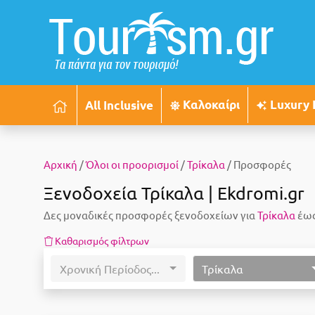
Καλοκαίρι
Luxury 
All Inclusive
Αρχική
/
Όλοι οι προορισμοί
/
Τρίκαλα
/ Προσφορές
Ξενοδοχεία Τρίκαλα | Ekdromi.gr
Δες μοναδικές προσφορές ξενοδοχείων για
Τρίκαλα
έως
Καθαρισμός φίλτρων
Χρονική Περίοδος...
Τρίκαλα