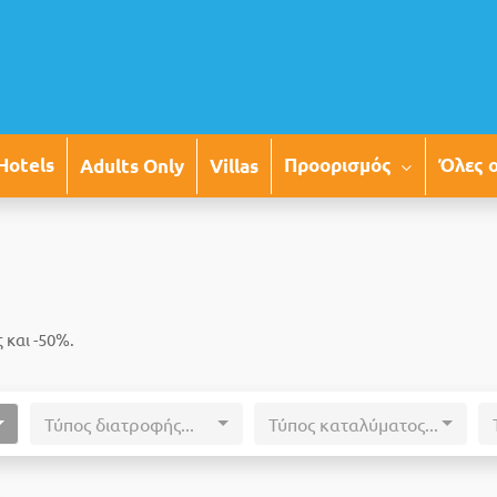
Προορισμός
Όλες 
Hotels
Adults Only
Villas
 και -50%.
Τύπος διατροφής...
Τύπος καταλύματος...