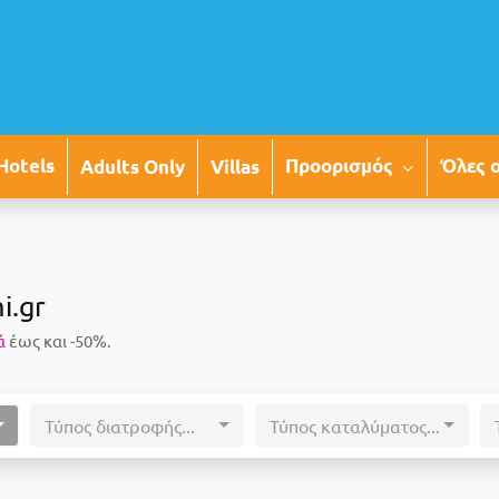
Προορισμός
Όλες 
Hotels
Adults Only
Villas
i.gr
ά
έως και -50%.
Τύπος διατροφής...
Τύπος καταλύματος...