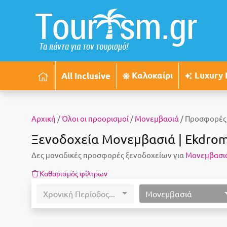
Καλοκαίρι
Luxury 
All Inclusive
Αρχική
/
Όλοι οι προορισμοί
/
Μονεμβασιά
/ Προσφορές
Ξενοδοχεία Μονεμβασιά | Ekdrom
Δες μοναδικές προσφορές ξενοδοχείων για
Μονεμβασι
Καθαρισμός φίλτρων
Χρονική Περίοδος...
Μονεμβασιά