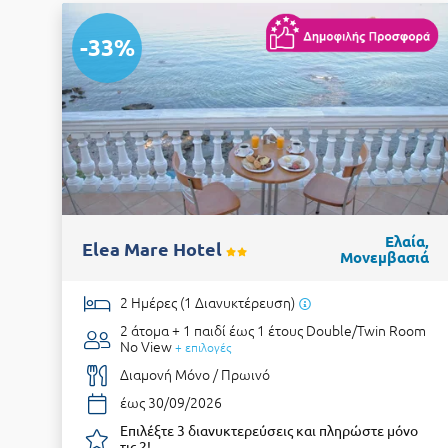
-33%
Ελαία,
Elea Mare Hotel
Μονεμβασιά
2 Ημέρες (1 Διανυκτέρευση)
2 άτομα + 1 παιδί έως 1 έτους
Double/Twin Room
No View
+ επιλογές
Διαμονή Μόνο / Πρωινό
έως 30/09/2026
Επιλέξτε 3 διανυκτερεύσεις και πληρώστε μόνο
τις 2!