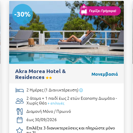
-30%
Akra Morea Hotel &
Μονεμβασιά
Residences
2 Ημέρες (1 Διανυκτέρευση)
2 άτομα + 1 παιδί έως 2 ετών
Economy Δωμάτιο -
Χωρίς Θέα
+ επιλογές
Διαμονή Μόνο / Πρωινό
έως 30/09/2026
Επιλέξτε 3 διανυκτερεύσεις και πληρώστε μόνο
τις 2!