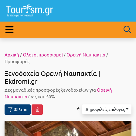
Αρχική
/
Όλοι οι προορισμοί
/
Ορεινή Ναυπακτία
/
Προσφορές
Ξενοδοχεία Ορεινή Ναυπακτία |
Ekdromi.gr
Δες μοναδικές προσφορές ξενοδοχείων για
Ορεινή
Ναυπακτία
έως και -50%.
Δημοφιλείς επιλογές
Φίλτρα