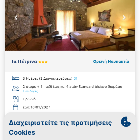
Τα Πέτρινα
Ορεινή Ναυπακτία
3 Ημέρες (2 Διανυκτερεύσεις)
2 άτομα + 1 παιδί έως και 4 ετών
Standard Δίκλινο δωμάτιο
+ επιλογές
Πρωινό
έως 10/01/2027
Υπέροχη Τοποθεσία!
€162
από
Δες την προσφορά