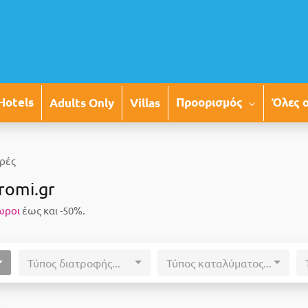
Προορισμός
Όλες 
Hotels
Adults Only
Villas
ρές
romi.gr
ωροι
έως και -50%.
Τύπος διατροφής...
Τύπος καταλύματος...