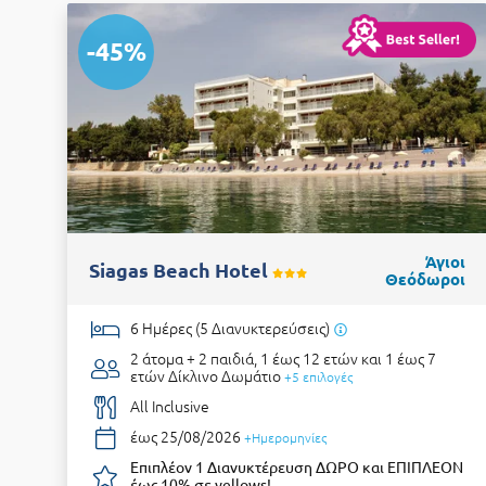
-45%
Άγιοι
Siagas Beach Hotel
Θεόδωροι
6 Ημέρες (5 Διανυκτερεύσεις)
2 άτομα + 2 παιδιά, 1 έως 12 ετών και 1 έως 7
ετών
Δίκλινο Δωμάτιο
+5 επιλογές
All Inclusive
έως 25/08/2026
+Ημερομηνίες
Επιπλέον 1 Διανυκτέρευση ΔΩΡΟ και ΕΠΙΠΛΕΟΝ
έως 10% σε yellows!