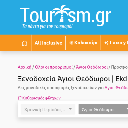
Καλοκαίρι
Luxury 
All Inclusive
Αρχική
/
Όλοι οι προορισμοί
/
Άγιοι Θεόδωροι
/ Προσφο
Ξενοδοχεία Άγιοι Θεόδωροι | Ekd
Δες μοναδικές προσφορές ξενοδοχείων για
Άγιοι Θεόδ
Καθαρισμός φίλτρων
Χρονική Περίοδος...
Άγιοι Θεόδωροι