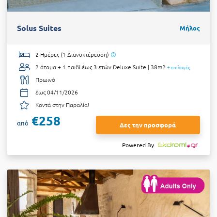
Solus Suites
Μήλος
2 Ημέρες (1 Διανυκτέρευση)
2 άτομα + 1 παιδί έως 3 ετών
Deluxe Suite | 38m2
+ επιλογές
Πρωινό
έως 04/11/2026
Κοντά στην Παραλία!
€258
από
Δες την προσφορά
Powered By