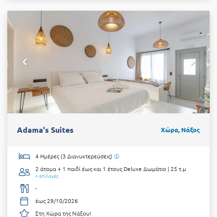
Adama's Suites
Χώρα, Νάξος
4 Ημέρες (3 Διανυκτερεύσεις)
2 άτομα + 1 παιδί έως και 1 έτους
Deluxe Δωμάτιο | 25 τ.μ
+ επιλογές
-
έως 29/10/2026
Στη Χώρα της Νάξου!