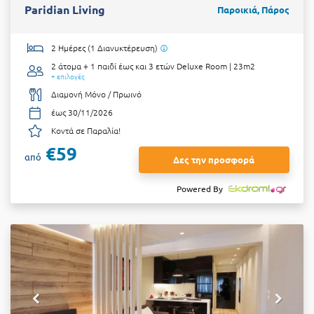
Paridian Living
Παροικιά, Πάρος
2 Ημέρες (1 Διανυκτέρευση)
2 άτομα + 1 παιδί έως και 3 ετών
Deluxe Room | 23m2
+ επιλογές
Διαμονή Μόνο / Πρωινό
έως 30/11/2026
Κοντά σε Παραλία!
€59
από
Δες την προσφορά
Powered By