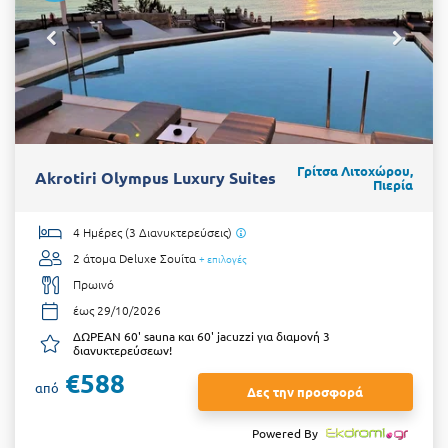
Γρίτσα Λιτοχώρου,
Akrotiri Olympus Luxury Suites
Πιερία
4 Ημέρες (3 Διανυκτερεύσεις)
2 άτομα
Deluxe Σουίτα
+ επιλογές
Πρωινό
έως 29/10/2026
ΔΩΡΕΑΝ 60' sauna και 60' jacuzzi για διαμονή 3
διανυκτερεύσεων!
€588
από
Δες την προσφορά
Powered By