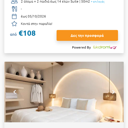
2 άτομα + 2 παιδιά έως 14 ετών
Suite | 50m2
+ επιλογές
-
έως 05/10/2026
Κοντά στην παραλία!
€108
από
Δες την προσφορά
Powered By