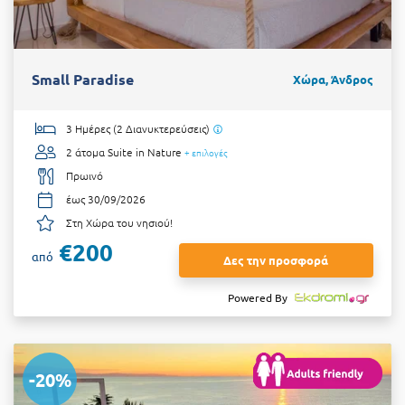
Small Paradise
Χώρα, Άνδρος
3 Ημέρες (2 Διανυκτερεύσεις)
2 άτομα
Suite in Nature
+ επιλογές
Πρωινό
έως 30/09/2026
Στη Χώρα του νησιού!
€200
από
Δες την προσφορά
Powered By
-20%