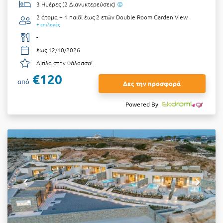
3 Ημέρες (2 Διανυκτερεύσεις)
2 άτομα + 1 παιδί έως 2 ετών
Double Room Garden View
+ επιλογές
-
έως 12/10/2026
Δίπλα στην θάλασσα!
€120
από
Δες την προσφορά
Powered By