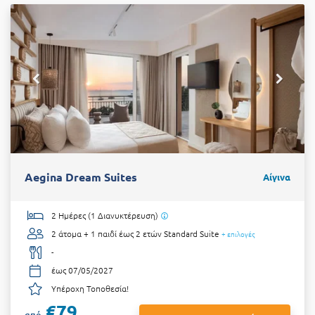
Aegina Dream Suites
Αίγινα
2 Ημέρες (1 Διανυκτέρευση)
2 άτομα + 1 παιδί έως 2 ετών
Standard Suite
+ επιλογές
-
έως 07/05/2027
Υπέροχη Τοποθεσία!
€79
από