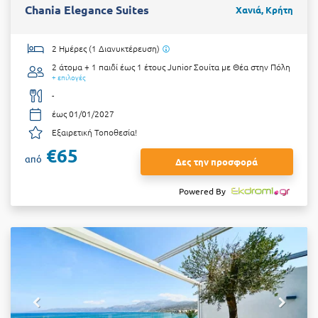
Chania Elegance Suites
Χανιά, Κρήτη
2 Ημέρες (1 Διανυκτέρευση)
2 άτομα + 1 παιδί έως 1 έτους
Junior Σουίτα με Θέα στην Πόλη
+ επιλογές
-
έως 01/01/2027
Εξαιρετική Τοποθεσία!
€65
από
Δες την προσφορά
Powered By