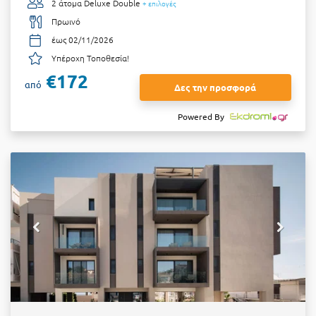
2 άτομα
Deluxe Double
+ επιλογές
Πρωινό
έως 02/11/2026
Υπέροχη Τοποθεσία!
€172
από
Δες την προσφορά
Powered By