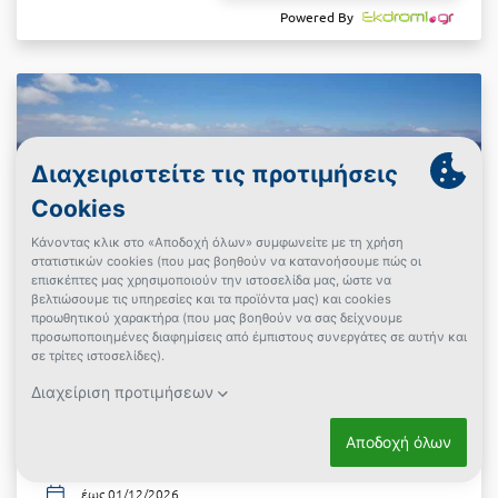
Powered By
Ημεροβίγλι,
Dreams Luxury Suites
Σαντορίνη
2 Ημέρες (1 Διανυκτέρευση)
2 άτομα + 1 παιδί έως 4 ετών
Nefeli Jacuzzi Suite
+ επιλογές
Πρωινό
έως 01/12/2026