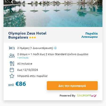
Olympios Zeus Hotel
Παραλία
Bungalows
Λιτοχώρου
2 Ημέρες (1 Διανυκτέρευση)
2 άτομα + 1 παιδί έως 2 ετών
Standard Δίκλινο Δωμάτιο
+ επιλογές
All Inclusive
έως 12/10/2026
Μπροστά στην παραλία!
€86
από
Δες την προσφορά
Powered By