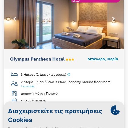
Olympus Pantheon Hotel
Λιτόχωρο, Πιερία
3 Ημέρες (2 Διανυκτερεύσεις)
2 άτομα + 1 παιδί έως 3 ετών
Economy Ground floor room
+ επιλογές
Διαμονή Μόνο / Πρωινό
έως 27/10/2026
Κοντά στην παραλία!
€173
από
Δες την προσφορά