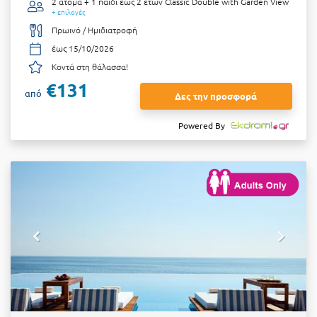
2 άτομα + 1 παιδί έως 2 ετών
Classic Double with Garden View
+ επιλογές
Πρωινό / Ημιδιατροφή
έως 15/10/2026
Κοντά στη θάλασσα!
€131
από
Δες την προσφορά
Powered By