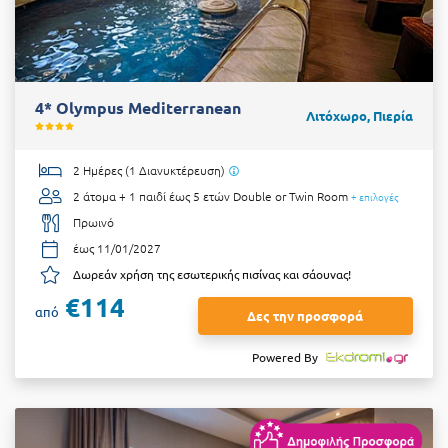
4* Olympus Mediterranean
Λιτόχωρο, Πιερία
2 Ημέρες (1 Διανυκτέρευση)
2 άτομα + 1 παιδί έως 5 ετών
Double or Twin Room
+ επιλογές
Πρωινό
έως 11/01/2027
Δωρεάν χρήση της εσωτερικής πισίνας και σάουνας!
€114
από
Δες την προσφορά
Powered By