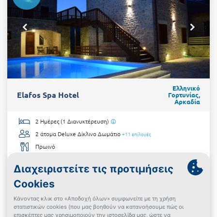
Ελληνικό
Elafos Spa Hotel
Γορτυνίας,
Αρκαδία
2 Ημέρες (1 Διανυκτέρευση)
2 άτομα
Deluxe Δίκλινο Δωμάτιο
+11 επιλογές
Πρωινό
01/09/2026 έως 22/12/2026
+Ημερομηνίες
Με την αγορά 2 διανυκτερεύσεων και άνω δίδεται ΔΩΡΟ
επιπλέον 1 διανυκτέρευση!
Με την αγορά 3 διανυκτερεύσεων δίδονται ΔΩΡΟ 2 neck
massage!
Δωμάτια με τζάκι!
€225