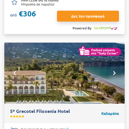
Μπροστά σε παραλία!
€306
από
Δες την προσφορά
Powered By
5* Grecotel Filoxenia Hotel
Καλαμάτα
2 Ημέρες (1 Διανυκτέρευση)