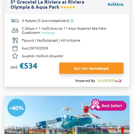
5* Grecotel La Riviera at Riviera
Κυλλήνη
Olympia & Aqua Park
4 Ημέρες (3 Διανυκτερεύσεις)
2 άτομα + 1 παιδί έως και 11 ετών
Superior Sea View
Guestroom
+ επιλογές
Πρωινό / Ημιδιατροφή / All Inclusive
έως 29/10/2026
Δωρεάν παιδικά γέυματα!
€534
από
Δες την προσφορά
Powered By
-40%