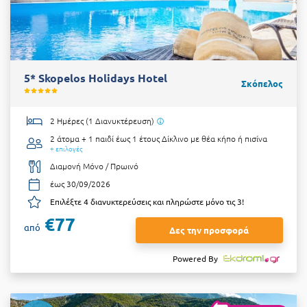
5* Skopelos Holidays Hotel
Σκόπελος
2 Ημέρες (1 Διανυκτέρευση)
2 άτομα + 1 παιδί έως 1 έτους
Δίκλινο με θέα κήπο ή πισίνα
+ επιλογές
Διαμονή Μόνο / Πρωινό
έως 30/09/2026
Επιλέξτε 4 διανυκτερεύσεις και πληρώστε μόνο τις 3!
€77
από
Δες την προσφορά
Powered By