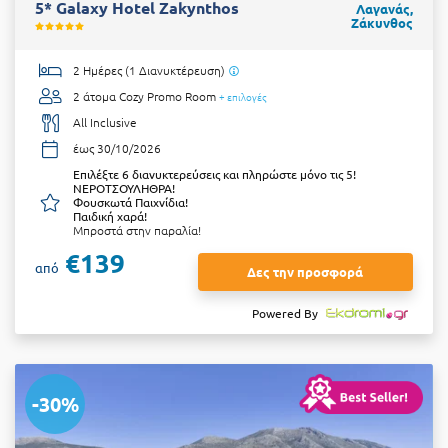
5* Galaxy Hotel Zakynthos
Λαγανάς,
Ζάκυνθος
2 Ημέρες (1 Διανυκτέρευση)
2 άτομα
Cozy Promo Room
+ επιλογές
All Inclusive
έως 30/10/2026
Επιλέξτε 6 διανυκτερεύσεις και πληρώστε μόνο τις 5!
ΝΕΡΟΤΣΟΥΛΗΘΡΑ!
Φουσκωτά Παιχνίδια!
Παιδική χαρά!
Μπροστά στην παραλία!
€139
από
Δες την προσφορά
Powered By
-30%