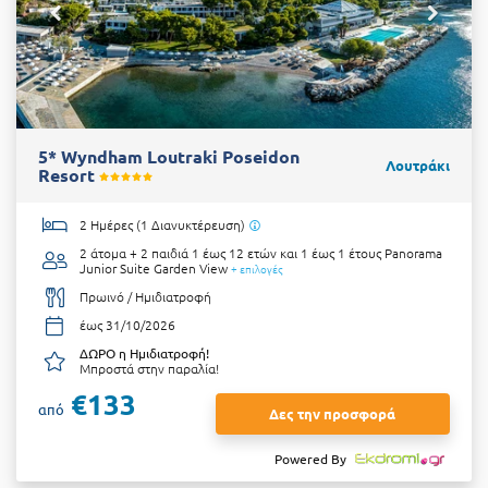
5* Wyndham Loutraki Poseidon
Λουτράκι
Resort
2 Ημέρες (1 Διανυκτέρευση)
2 άτομα + 2 παιδιά 1 έως 12 ετών και 1 έως 1 έτους
Panorama
Junior Suite Garden View
+ επιλογές
Πρωινό / Ημιδιατροφή
έως 31/10/2026
ΔΩΡΟ η Ημιδιατροφή!
Μπροστά στην παραλία!
€133
από
Δες την προσφορά
Powered By