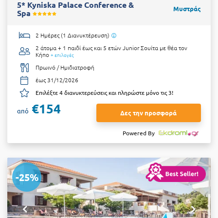
5* Kyniska Palace Conference &
Μυστράς
Spa
2 Ημέρες (1 Διανυκτέρευση)
2 άτομα + 1 παιδί έως και 5 ετών
Junior Σουίτα με θέα τον
Κήπο
+ επιλογές
Πρωινό / Ημιδιατροφή
έως 31/12/2026
Επιλέξτε 4 διανυκτερεύσεις και πληρώστε μόνο τις 3!
€154
από
Δες την προσφορά
Powered By
-25%