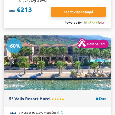
Δωρεάν AQUA GYM!
€213
από
Δες την προσφορά
Powered By
-60%
5* Valis Resort Hotel
Βόλος
7 Ημέρες (6 Διανυκτερεύσεις)