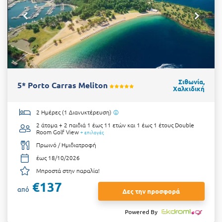
Σιθωνία,
5* Porto Carras Meliton
Χαλκιδική
2 Ημέρες (1 Διανυκτέρευση)
2 άτομα + 2 παιδιά 1 έως 11 ετών και 1 έως 1 έτους
Double
Room Golf View
+ επιλογές
Πρωινό / Ημιδιατροφή
έως 18/10/2026
Μπροστά στην παραλία!
€137
από
Δες την προσφορά
Powered By