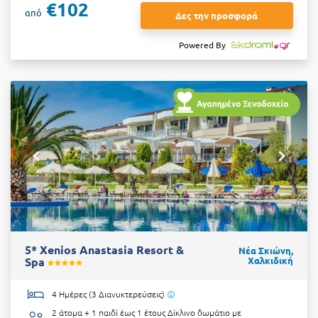
€102
από
Δες την προσφορά
Powered By
5* Xenios Anastasia Resort &
Νέα Σκιώνη,
Spa
Χαλκιδική
4 Ημέρες (3 Διανυκτερεύσεις)
2 άτομα + 1 παιδί έως 1 έτους
Δίκλινο δωμάτιο με