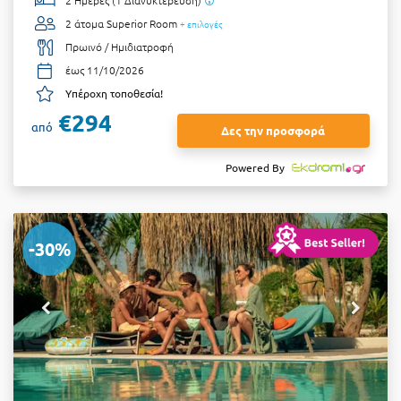
2 άτομα
Superior Room
+ επιλογές
Πρωινό / Ημιδιατροφή
έως 11/10/2026
Υπέροχη τοποθεσία!
€294
από
Δες την προσφορά
Powered By
-30%