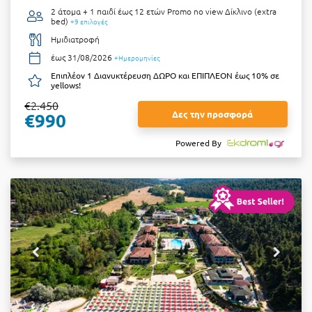
2 άτομα + 1 παιδί έως 12 ετών
Promo no view Δίκλινο (extra
bed)
+9 επιλογές
Ημιδιατροφή
έως 31/08/2026
+Ημερομηνίες
Επιπλέον 1 Διανυκτέρευση ΔΩΡΟ και ΕΠΙΠΛΕΟΝ έως 10% σε
yellows!
€2.450
Δες την προσφορά
€990
Powered By