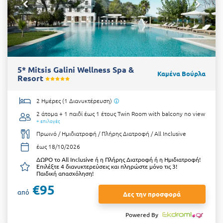
5* Mitsis Galini Wellness Spa &
Καμένα Βούρλα
Resort
2 Ημέρες (1 Διανυκτέρευση)
2 άτομα + 1 παιδί έως 1 έτους
Twin Room with balcony no view
+ επιλογές
Πρωινό / Ημιδιατροφή / Πλήρης Διατροφή / All Inclusive
έως 18/10/2026
ΔΩΡΟ το All Inclusive ή η Πλήρης Διατροφή ή η Ημιδιατροφή!
Επιλέξτε 4 διανυκτερεύσεις και πληρώστε μόνο τις 3!
Παιδική απασχόληση!
€95
από
Δες την προσφορά
Powered By