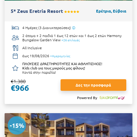
5* Zeus Eretria Resort
Ερέτρια, Εύβοια
4 Ημέρες (3 Διανυκτερεύσεις)
2 άτομα + 2 παιδιά 1 έως 12 ετών και 1 έως 2 ετών
Harmony
Bungalow Garden View
+26 επιλογές
All Inclusive
έως 19/08/2026
+Ημερομηνίες
ΠΛΟΥΣΙΕΣ ΔΡΑΣΤΗΡΙΟΤΗΤΕΣ ΚΑΙ ΑΘΛΗΤΙΣΜΟΣ!
Kids club για τους μικρούς μας φίλους!
Κοντά στην παραλία!
€1.380
Δες την προσφορά
€966
Powered By
-15%