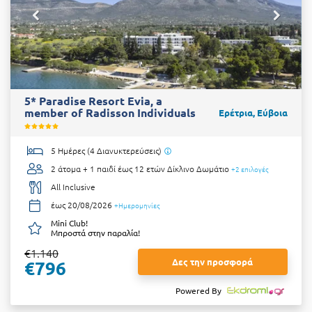
5* Paradise Resort Evia, a
member of Radisson Individuals
Ερέτρια, Εύβοια
5 Ημέρες (4 Διανυκτερεύσεις)
2 άτομα + 1 παιδί έως 12 ετών
Δίκλινο Δωμάτιο
+2 επιλογές
All Inclusive
έως 20/08/2026
+Ημερομηνίες
Mini Club!
Μπροστά στην παραλία!
€1.140
Δες την προσφορά
€796
Powered By