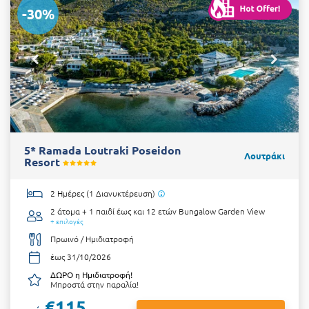
-30%
5* Ramada Loutraki Poseidon
Λουτράκι
Resort
2 Ημέρες (1 Διανυκτέρευση)
2 άτομα + 1 παιδί έως και 12 ετών
Bungalow Garden View
+ επιλογές
Πρωινό / Ημιδιατροφή
έως 31/10/2026
ΔΩΡΟ η Ημιδιατροφή!
Μπροστά στην παραλία!
€115