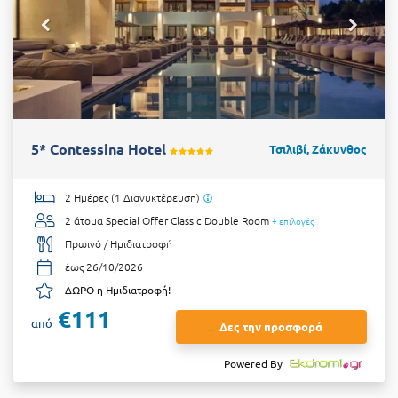
5* Contessina Hotel
Τσιλιβί, Ζάκυνθος
2 Ημέρες (1 Διανυκτέρευση)
2 άτομα
Special Offer Classic Double Room
+ επιλογές
Πρωινό / Ημιδιατροφή
έως 26/10/2026
ΔΩΡΟ η Ημιδιατροφή!
€111
από
Δες την προσφορά
Powered By