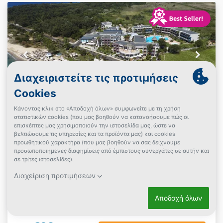
5* Ilio Mare Hotels & Resorts
Πρίνος, Θάσος
2 Ημέρες (1 Διανυκτέρευση)
2 άτομα + 1 παιδί έως 11 ετών
Classic Δίκλινο Δωμάτιο
+ επιλογές
Πρωινό / Ημιδιατροφή
έως 06/10/2026
Μπροστά στην Παραλία!