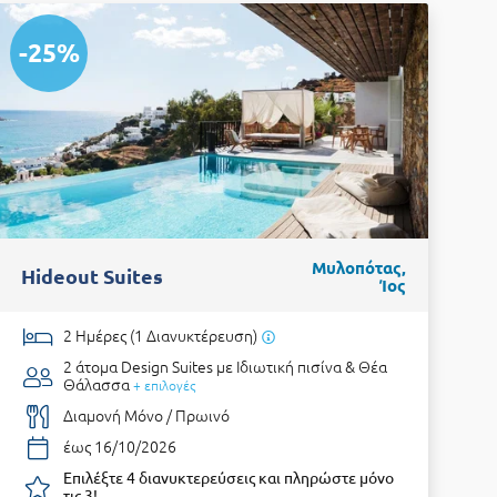
-25%
Μυλοπότας,
Hideout Suites
Ίος
2 Ημέρες (1 Διανυκτέρευση)
2 άτομα
Design Suites με Ιδιωτική πισίνα & Θέα
Θάλασσα
+ επιλογές
Διαμονή Μόνο / Πρωινό
έως 16/10/2026
Επιλέξτε 4 διανυκτερεύσεις και πληρώστε μόνο
τις 3!