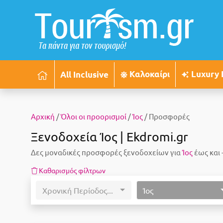
Καλοκαίρι
Luxury 
All Inclusive
Αρχική
/
Όλοι οι προορισμοί
/
Ίος
/ Προσφορές
Ξενοδοχεία Ίος | Ekdromi.gr
Δες μοναδικές προσφορές ξενοδοχείων για
Ίος
έως και 
Καθαρισμός φίλτρων
Χρονική Περίοδος...
Ίος