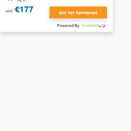
€177
από
Δες την προσφορά
Powered By