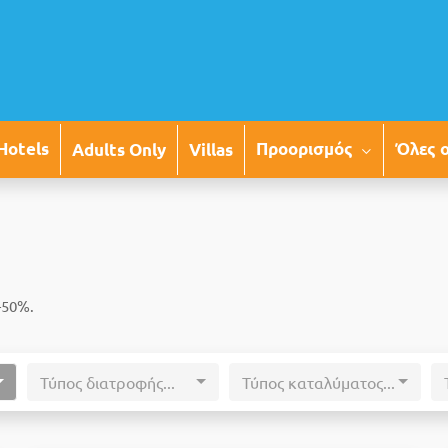
Προορισμός
Όλες 
Hotels
Adults Only
Villas
-50%.
Τύπος διατροφής...
Τύπος καταλύματος...