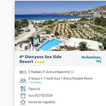
4* Dionysos Sea Side
Μυλοπότας,
Resort
Ίος
2 Ημέρες (1 Διανυκτέρευση)
2 άτομα + 1 παιδί έως 1 έτους
Double Room
+ επιλογές
Πρωινό
έως 02/10/2026
Κοντά σε παραλία!