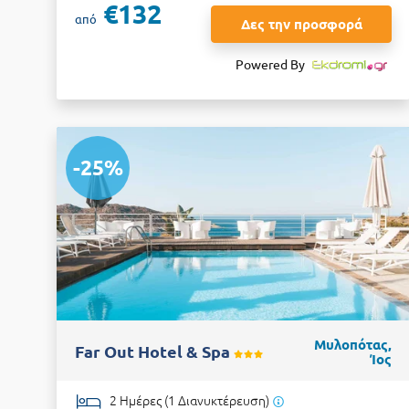
€132
από
Δες την προσφορά
Powered By
-25%
Μυλοπότας,
Far Out Hotel & Spa
Ίος
2 Ημέρες (1 Διανυκτέρευση)