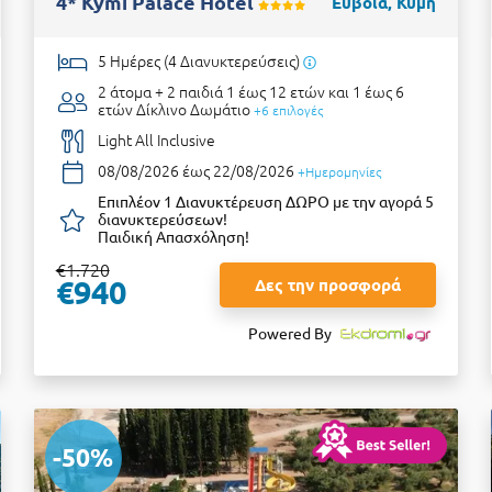
4* Kymi Palace Hotel
Εύβοια, Κύμη
5 Ημέρες (4 Διανυκτερεύσεις)
2 άτομα + 2 παιδιά 1 έως 12 ετών και 1 έως 6
ετών
Δίκλινο Δωμάτιο
+6 επιλογές
Light All Inclusive
08/08/2026 έως 22/08/2026
+Ημερομηνίες
Επιπλέον 1 Διανυκτέρευση ΔΩΡΟ με την αγορά 5
διανυκτερεύσεων!
Παιδική Απασχόληση!
€1.720
€940
Δες την προσφορά
Powered By
-50%