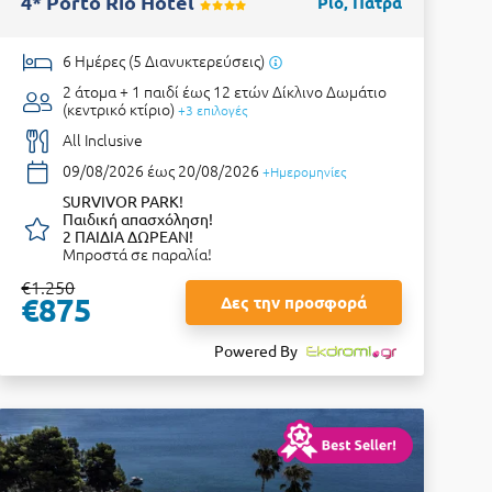
4* Porto Rio Hotel
Ρίο, Πάτρα
6 Ημέρες (5 Διανυκτερεύσεις)
2 άτομα + 1 παιδί έως 12 ετών
Δίκλινο Δωμάτιο
(κεντρικό κτίριο)
+3 επιλογές
All Inclusive
09/08/2026 έως 20/08/2026
+Ημερομηνίες
SURVIVOR PARK!
Παιδική απασχόληση!
2 ΠΑΙΔΙΑ ΔΩΡΕΑΝ!
Μπροστά σε παραλία!
€1.250
€875
Δες την προσφορά
Powered By