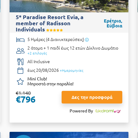
5* Paradise Resort Evia, a
Ερέτρια,
member of Radisson
Εύβοια
Individuals
5 Ημέρες (4 Διανυκτερεύσεις)
2 άτομα + 1 παιδί έως 12 ετών
Δίκλινο Δωμάτιο
+2 επιλογές
All Inclusive
έως 20/08/2026
+Ημερομηνίες
Mini Club!
Μπροστά στην παραλία!
€1.140
€796
Δες την προσφορά
Powered By