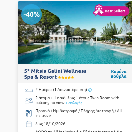
-40%
5* Mitsis Galini Wellness
Καμένα
Spa & Resort
Βούρλα
2 Ημέρες (1 Διανυκτέρευση)
2 άτομα + 1 παιδί έως 1 έτους
Twin Room with
balcony no view
+ επιλογές
Πρωινό / Ημιδιατροφή / Πλήρης Διατροφή / All
Inclusive
έως 18/10/2026
ΔΩΡΟ το All Inclusive ή η Πλήρης Διατροφή ή η