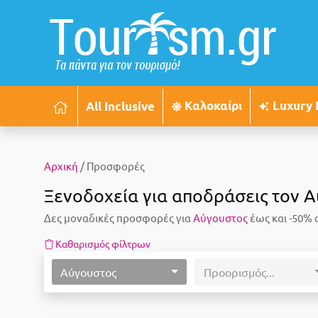
Καλοκαίρι
Luxury 
All Inclusive
Αρχική
/ Προσφορές
Ξενοδοχεία για αποδράσεις τον Α
Δες μοναδικές προσφορές για
Αύγουστος
έως και -50% 
Καθαρισμός φίλτρων
Αύγουστος
Προορισμός...