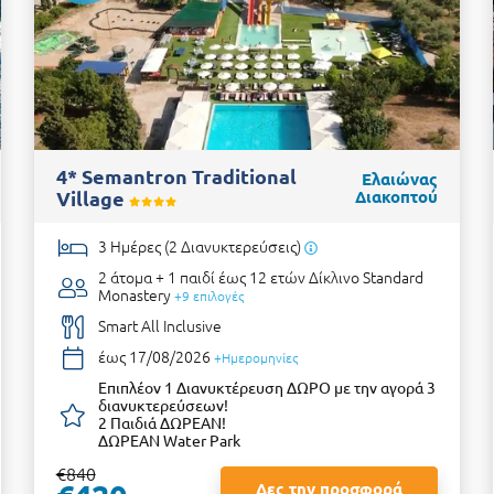
4* Semantron Traditional
Ελαιώνας
Village
Διακοπτού
3 Ημέρες (2 Διανυκτερεύσεις)
2 άτομα + 1 παιδί έως 12 ετών
Δίκλινο Standard
Monastery
+9 επιλογές
Smart All Inclusive
έως 17/08/2026
+Ημερομηνίες
Επιπλέον 1 Διανυκτέρευση ΔΩΡΟ με την αγορά 3
διανυκτερεύσεων!
2 Παιδιά ΔΩΡΕΑΝ!
ΔΩΡΕΑΝ Water Park
€840
Δες την προσφορά