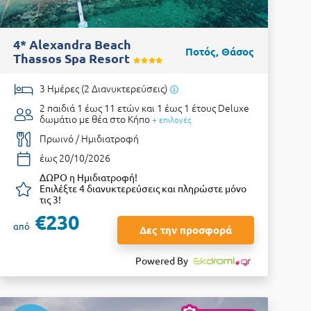
4* Alexandra Beach
Ποτός, Θάσος
Thassos Spa Resort
3 Ημέρες (2 Διανυκτερεύσεις)
2 παιδιά 1 έως 11 ετών και 1 έως 1 έτους
Deluxe
δωμάτιο με θέα στο Κήπο
+ επιλογές
Πρωινό / Ημιδιατροφή
έως 20/10/2026
ΔΩΡΟ η Ημιδιατροφή!
Επιλέξτε 4 διανυκτερεύσεις και πληρώστε μόνο
τις 3!
€230
από
Δες την προσφορά
Powered By