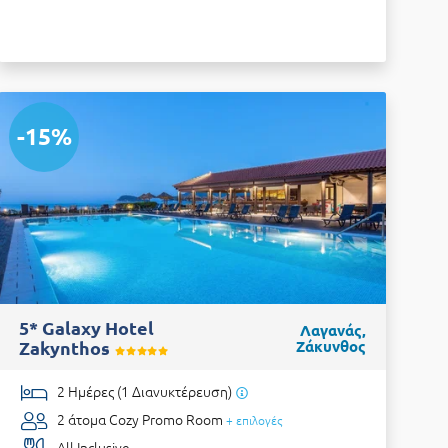
-15%
5* Galaxy Hotel
Λαγανάς,
Zakynthos
Ζάκυνθος
2 Ημέρες (1 Διανυκτέρευση)
2 άτομα
Cozy Promo Room
+ επιλογές
All Inclusive