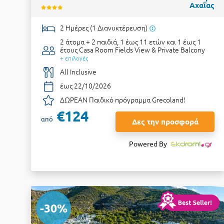
Αχαΐας
2 Ημέρες (1 Διανυκτέρευση)
2 άτομα + 2 παιδιά, 1 έως 11 ετών και 1 έως 1
έτους
Casa Room Fields View & Private Balcony
+ επιλογές
All Inclusive
έως 22/10/2026
ΔΩΡΕΑΝ Παιδικό πρόγραμμα Grecoland!
€124
από
Δες την προσφορά
Powered By
-30%