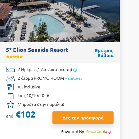
5* Elion Seaside Resort
Ερέτρια,
Εύβοια
2 Ημέρες (1 Διανυκτέρευση)
2 άτομα
PROMO ROOM
+ επιλογές
All Inclusive
έως 10/10/2026
Μπροστά στην παραλία!
€102
από
Δες την προσφορά
Powered By