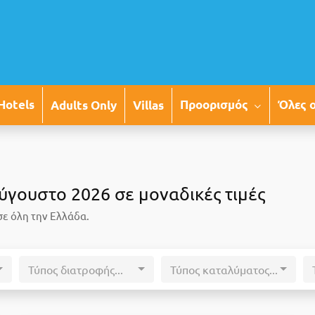
Προορισμός
Όλες 
Hotels
Adults Only
Villas
ύγουστο 2026 σε μοναδικές τιμές
σε όλη την Ελλάδα.
Τύπος διατροφής...
Τύπος καταλύματος...