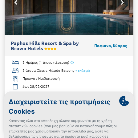
Paphos Hills Resort & Spa by
Παφιάνα, Κύπρος
Brown Hotels
2 Ημέρες (1 Διανυκτέρευση)
2 άτομα
Classic Hillside Balcony
+ επιλογές
Πρωινό / Ημιδιατροφή
έως 28/02/2027
Kids Club!
Υπέροχη Τοποθεσία!
€128
από
Δες την προσφορά
Powered By