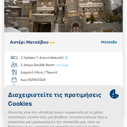
Αστέρι Μετσόβου
Μέτσοβο
2 Ημέρες (1 Διανυκτέρευση)
2 άτομα
Double Room
+ επιλογές
Διαμονή Μόνο / Πρωινό
έως 30/09/2026
Στο κέντρο του Μετσόβου!
€60
από
Δες την προσφορά
Powered By