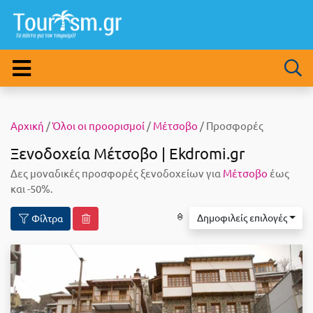
Αρχική
/
Όλοι οι προορισμοί
/
Μέτσοβο
/ Προσφορές
Ξενοδοχεία Μέτσοβο | Ekdromi.gr
Δες μοναδικές προσφορές ξενοδοχείων για
Μέτσοβο
έως
και -50%.
Δημοφιλείς επιλογές
Φίλτρα